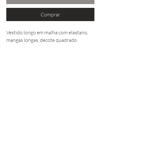
Comprar
Vestido longo em malha com elastano,
mangas longas, decote quadrado.
Política da Loja
✦
Envio e Devolução
✦
Perguntas Frequentes (FAQ)
✦
Contato
✦
Programa de Fidelidade