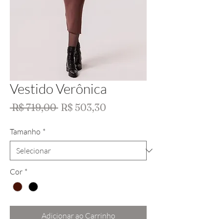
Vestido Verônica
Preço
Preço
 R$ 719,00 
R$ 503,30
normal
promocional
Tamanho
*
Cor
*
Adicionar ao Carrinho