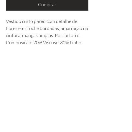
Comprar
Vestido curto pareo com detalhe de
flores em crochê bordadas, amarração na
cintura, mangas amplas. Possui forro.
Composição: 70% Viscose, 30% Linho.
Política da Loja
✦
Envio e Devolução
✦
Perguntas Frequentes (FAQ)
✦
Contato
✦
Programa de Fidelidade