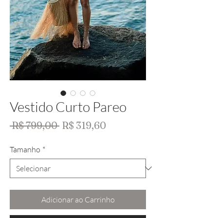
Vestido Curto Pareo
Preço
Preço
 R$ 799,00 
R$ 319,60
normal
promocional
Tamanho
*
Adicionar ao Carrinho