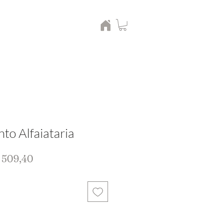
nto Alfaiataria
eço
Preço
 509,40
rmal
promocional