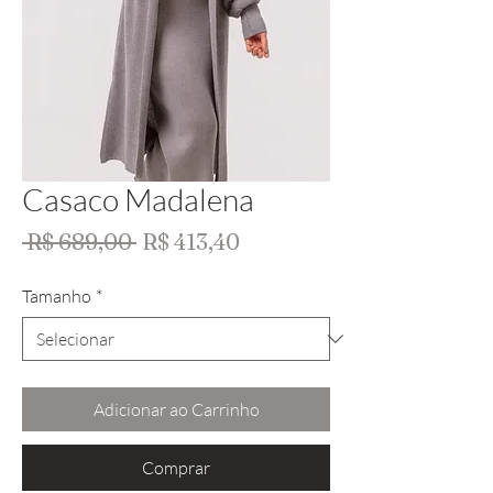
Casaco Madalena
Preço
Preço
 R$ 689,00 
R$ 413,40
normal
promocional
Tamanho
*
Adicionar ao Carrinho
Comprar