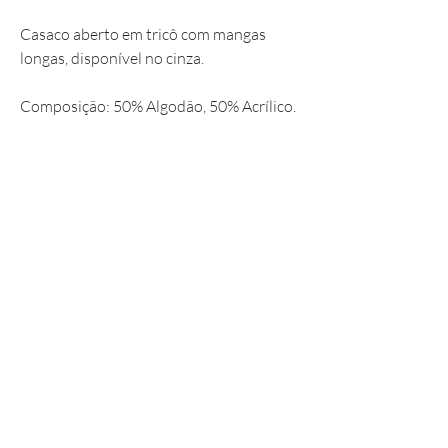
Casaco aberto em tricô com mangas
longas, disponível no cinza.
Composição: 50% Algodão, 50% Acrílico.
Política da Loja
✦
Envio e Devolução
✦
Perguntas Frequentes (FAQ)
✦
Contato
✦
Programa de Fidelidade