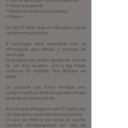
+ Tipo de devolução: Trocar ou devolver?
+ Número do pedido
+ Modelo e tamanho dos produtos
+ Motivo
Em até 07 (sete) dias corridos após o dia do
recebimento do pedido.
A solicitação será respondida com as
informações para efetuar o processo de
devolução.
Os produtos não podem apresentar indícios
de uso e/ou lavagem, com a tag fixada,
conforme foi recebido. Sem defeitos nas
peças.
Os produtos que forem enviados sem
cumprir a política de devolução especificada
serão devolvidos ao cliente.
A troca será efetuada em até 07 (sete) dias
corridos após o recebimento dos produtos.
O valor do frete é por conta do cliente.
Somente reembolsaremos em caso de