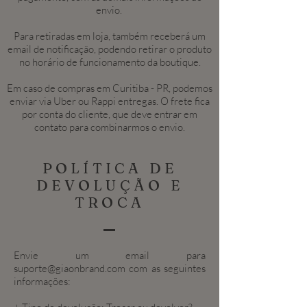
envio.
Para retiradas em loja, também receberá um
email de notificação, podendo retirar o produto
no horário de funcionamento da boutique.
Em caso de compras em Curitiba - PR, podemos
enviar via Uber ou Rappi entregas. O frete fica
por conta do cliente, que deve entrar em
contato para combinarmos o envio.
POLÍTICA DE
DEVOLUÇÃO E
TROCA
Envie um email para
suporte@giaonbrand.com
com as seguintes
informações: