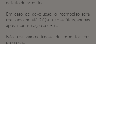
defeito do produto.
Em caso de devolução, o reembolso será
realizado em até 07 (sete) dias úteis, apenas
após a confirmação por email.
Não realizamos trocas de produtos em
promoção.
Política da Loja
✦
Envio e Devolução
✦
Perguntas Frequentes (FAQ)
✦
Contato
✦